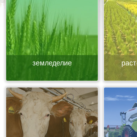
земледелие
раст