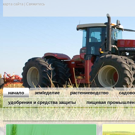
карта сайта
|
Свяжитесь
начало
земleделие
растениеводство
садово
удобрения и средства защиты
пищевая промышлен